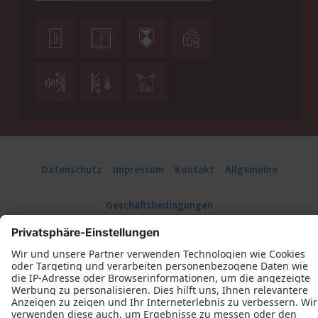







Datenschutz
Impressum
Kontakt
Allgemeine
Geschäftsbedingungen
Tischlerei Schulmeyer © 2026