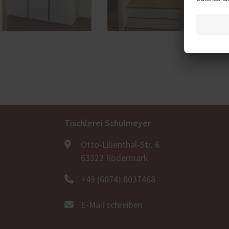
Tischlerei Schulmeyer
Otto-Lilienthal-Str. 6
63322 Rödermark
+49 (6074) 8037468
E-Mail schreiben