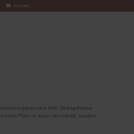
Kontakt
Wohnraumtüren
Referenzen
d
ke milimetergenau nach Maß. Ob begehbarer
wird kein Platz im Raum verschenkt, sondern