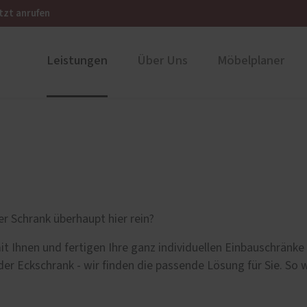
tzt anrufen
Leistungen
Über Uns
Möbelplaner
schränke
llung
Traumküchen
Karriere
ustüren
Service
und Holz-Aluminium
Förderung für Fenster un
Haustüren
u und Denkmal
Schallschutz-Simulator
nium
er Schrank überhaupt hier rein?
t Ihnen und fertigen Ihre ganz individuellen Einbauschrän
er Eckschrank - wir finden die passende Lösung für Sie. So 