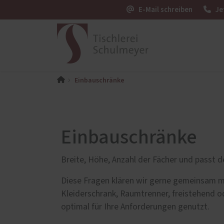
E-Mail schreiben
Je
Einbauschränke
Exklusivmöbelbau
Blog
Einbau
Ausste
PaX-Fenster
PaX-Ha
Kunststoff
Holz 
Einbauschränke
Kunststoff-Aluminium
Altba
K-LINE Aluminium
Alumi
Breite, Höhe, Anzahl der Fächer und passt d
Holz
Diese Fragen klären wir gerne gemeinsam mi
Holz-Aluminium
Kleiderschrank, Raumtrenner, freistehend od
Altbau und Denkmal
optimal für Ihre Anforderungen genutzt.