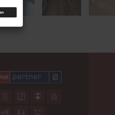






