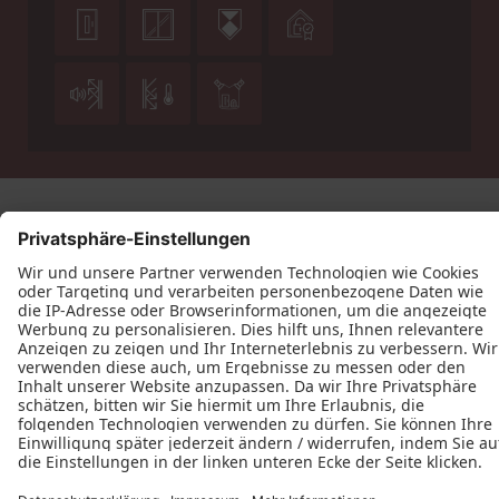







Datenschutz
Impressum
Kontakt
Allgemeine
Geschäftsbedingungen
Tischlerei Schulmeyer © 2026