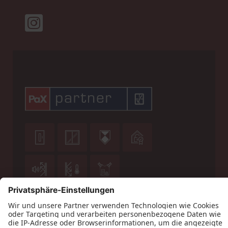






