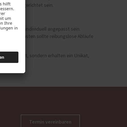
fnisse ausgerichtet sein.
Küchenmöbel individuell angepasst sein.
r Ihre Liebsten sollte reibungslose Abläufe
unktionalität, sondern erhalten ein Unikat,
Termin vereinbaren