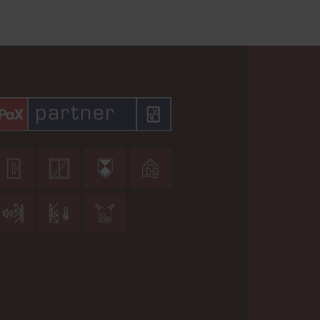






