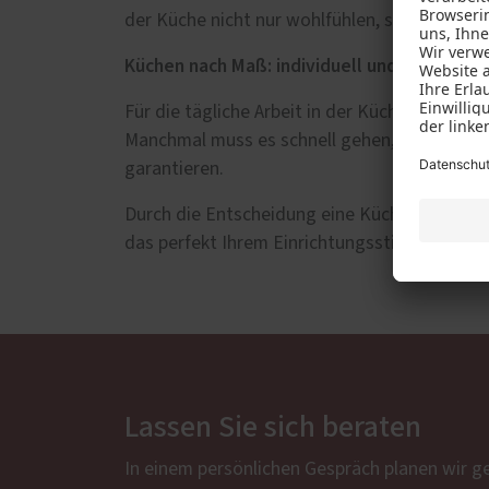
der Küche nicht nur wohlfühlen, sondern die 
Küchen nach Maß: individuell und funktional
Für die tägliche Arbeit in der Küche sollte d
Manchmal muss es schnell gehen, aber auch d
garantieren.
Durch die Entscheidung eine Küche vom Tischl
das perfekt Ihrem Einrichtungsstil entspricht
Lassen Sie sich beraten
In einem persönlichen Gespräch planen wir g