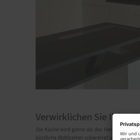
Verwirklichen Sie Ihre K
Die Küche wird gerne als das Herzstück der
köstliche Mahlzeiten zubereitet und gelegen