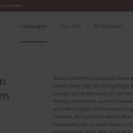
tzt anrufen
Leistungen
Über Uns
Möbelplaner
schränke
llung
Traumküchen
Karriere
ustüren
Service
und Holz-Aluminium
Förderung für Fenster un
en
Bei uns entstehen Lebens(t)räume au
Haustüren
u und Denkmal
Unser Fokus liegt auf einzigartige
Schallschutz-Simulator
en
nium
Von der ersten Beratung bis zur Fert
Können, Kreativität und Ihre Visione
wird mit Sorgfalt und Präzision ausg
vereinen. Wir sind stolz darauf, Ihr
verwandeln, um so einen Raum zu sch
sondern auch zum Leben. Erleben Si