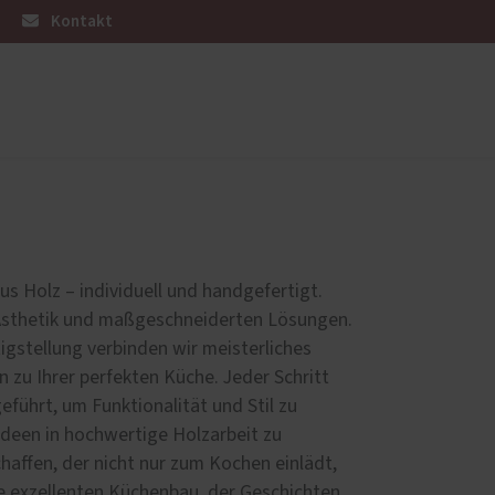
Kontakt
Wohnraumtüren
Referenzen
d
s Holz – individuell und handgefertigt.
r Ästhetik und maßgeschneiderten Lösungen.
igstellung verbinden wir meisterliches
n zu Ihrer perfekten Küche. Jeder Schritt
eführt, um Funktionalität und Stil zu
e Ideen in hochwertige Holzarbeit zu
affen, der nicht nur zum Kochen einlädt,
e exzellenten Küchenbau, der Geschichten