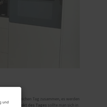
nem ereignisreichen Tag zusammen, es werden
und Angelpunkt des Tages
sollte man sich in