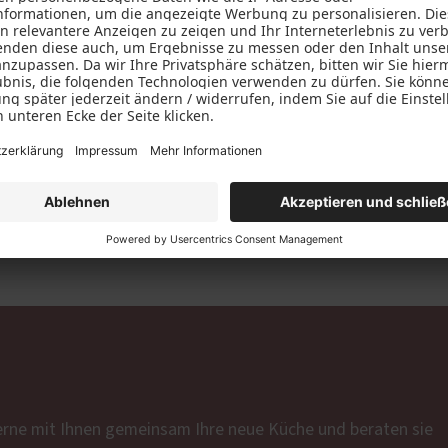
einzelnen Bestandteile der Küche müssen ganz auf Ihre Bedür
ie Höhe der Arbeitsplatte sowie die Aufteilung der einzelnen 
er Komfort bei der Zubereitung eines umfangreichen Menüs fü
er anfertigen zu lassen, setzen Sie nicht nur auf maximale F
.
erne mit Ihnen gemeinsam Ihre neue Küche und beraten sie