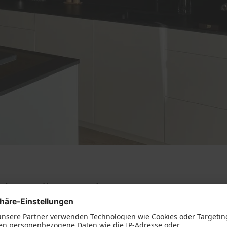
üchenträume mit uns
 Wohnung bezeichnet. Hier kommt die ganze Familie nach ei
Dreh- 
tlich wird heimlich aus dem Kühlschrank genascht. Als