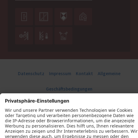







Datenschutz
Impressum
Kontakt
Allgemeine
Geschäftsbedingungen
Tischlerei Schulmeyer © 2026