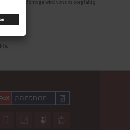
ungsort. Die Montage wird von uns sorgfältig
kte.



