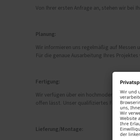
Von Ihrer ersten Anfrage an, stehen wir bei I
Planung:
Wir informieren uns regelmäßig auf Messen u
Für die genaue Ausarbeitung Ihres Projektes 
Fertigung:
Wir verfügen über ein hochmodernes Gebäu
offen lässt. Unser qualifiziertes Fachpersona
Lieferung/Montage: