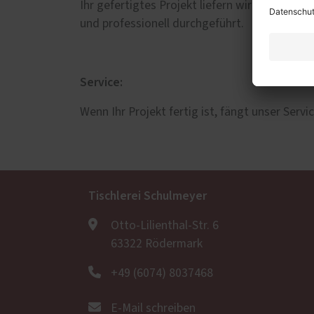
Ihr gefertigtes Projekt liefern wir mit unse
und professionell durchgeführt.
Service:
Wenn Ihr Projekt fertig ist, fängt unser Serv
Tischlerei Schulmeyer
Otto-Lilienthal-Str. 6
63322 Rödermark
+49 (6074) 8037468
E-Mail schreiben