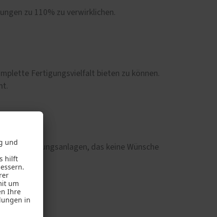
llungen zu 110% zu verwirklichen.
plette Fertigungsvielfalt bieten zu können.
nt.
 und Fertigungsanlagen, das keine Wünsche