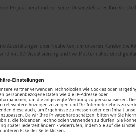
hrem Projekt beratend zur Seite. Unser Ziel ist es Ihre Vorste
nd Ausstellungen über Neuheiten, um unseren Kunden die kom
wird mit 3D-Visualisierung und live-Mustern alles durchgepla
de mit computergesteuerten Maschinen, modernem Lackraum
l sorgt für termingerechte Lieferung.