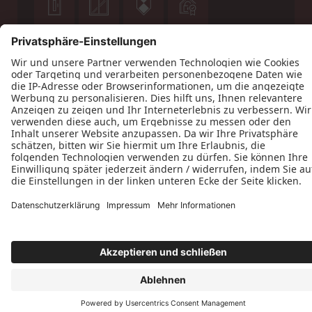







Datenschutz
Impressum
Kontakt
Allgemeine
Geschäftsbedingungen
Tischlerei Schulmeyer © 2026