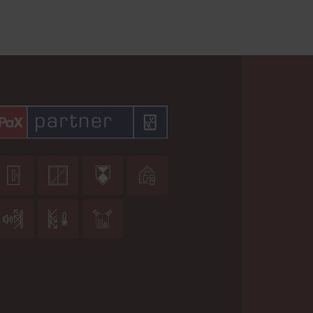






