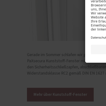
Gerade im Sommer schlafen wir gerne bei ge
PaXsecura Kunststoff-Fenster mit TiltSafe. I
den Sicherheitsschließzapfen, abschließbare
Widerstandsklasse RC2 gemäß DIN EN 1627 au
Mehr über Kunststoff-Fenster