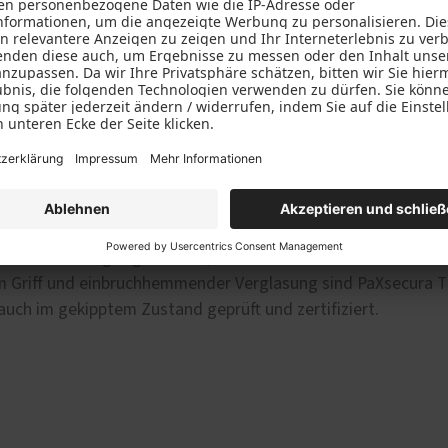
kipptem Fenster im angenehmen Raumklima. Doch wie sieht es
hr Zuhause ist gut geschützt, denn dank massiver Sicherheit
m Griff und einbruchhemmender Verglasung sind PaXsecura Ti
ch im gekipptem Zustand geprüft und zertifiziert.