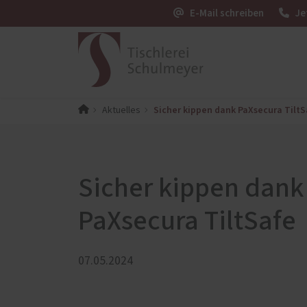
E-Mail schreiben
Je
Sicher kippen dank PaXsecura TiltS
Aktuelles
Exklusivmöbelbau
Blog
Einbau
Ausste
PaX-Fenster
PaX-Ha
Kunststoff
Holz 
Sicher kippen dank
Kunststoff-Aluminium
Altba
PaXsecura TiltSafe
K-LINE Aluminium
Alumi
Holz
Holz-Aluminium
07.05.2024
Altbau und Denkmal