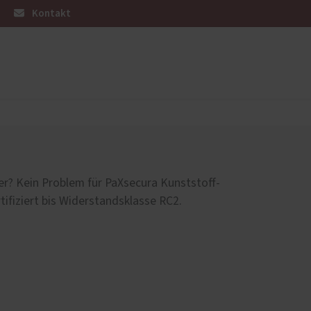
Kontakt
Wohnraumtüren
Referenzen
d
er? Kein Problem für PaXsecura Kunststoff-
rtifiziert bis Widerstandsklasse RC2.