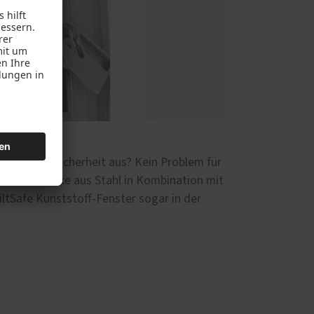
 mit der Sicherheit aus? Kein Problem für
sschließstücke aus Stahl in Kombination mit
ltSafe Kunststoff-Fenster sogar in der