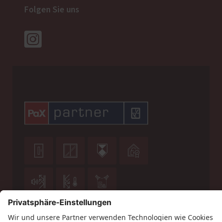
Folgen Sie uns






