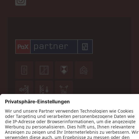







Datenschutz
Impressum
Kontakt
Allgemeine